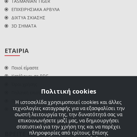
TASMANIAN TIGER
ΕΠΙΧΕΙΡΗΣΙΑΚΑ ΑΡΒΥΛΑ
ΔΙΧΤΥΑ ΣΚΙΑΣΗΣ
3D ΣΗΜΑΤΑ
ΕΤΑΙΡΙΑ
Ποιοί είμαστε
Κατάλογοι σε PDF
Όροι χρήσης
Πολιτική cookies
Πολιτική επιστροφών
Πολιτική cookies
Η ιστοσελίδα χρησιμοποιεί cookies και άλλες
τεχνολογίες καταγραφής για να εξασφαλίσει την
ΕΠΙΚΟΙΝΩΝΙΑ
σωστή λειτουργία της, την δυνατότητά σας να
επικοινωνήσετε μαζί μας, να δημιουργήσει
στατιστικά για την χρήση της και να παρέχει
πληροφορίες από τρίτους. Επίσης
ΒΡΕΙΤΕ ΜΑΣ