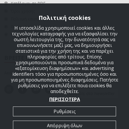
Κατάλογοι σε PDF
Όροι χρήσης
Πολιτική cookies
Πολιτική επιστροφών
Πολιτική cookies
Η ιστοσελίδα χρησιμοποιεί cookies και άλλες
τεχνολογίες καταγραφής για να εξασφαλίσει την
ΕΠΙΚΟΙΝΩΝΙΑ
σωστή λειτουργία της, την δυνατότητά σας να
επικοινωνήσετε μαζί μας, να δημιουργήσει
στατιστικά για την χρήση της και να παρέχει
πληροφορίες από τρίτους. Επίσης
ΒΡΕΙΤΕ ΜΑΣ
χρησιμοποιούνται προσωπικά δεδομένα για
«εξατομίκευση διαφημίσεων» και advertising
Ακολουθήστε μας στα μέσα κοινωνικής δικτύωσης
identifiers τόσο για προσωποποιημένες όσο και
για μη προσωποποιημένες διαφημίσεις. Πατήστε
ρυθμίσεις για να επιλέξετε ποια cookies θα
αποδεχθείτε.
Εγγραφείτε στο Newsletter
ΠΕΡΙΣΣΟΤΕΡΑ
Ρυθμίσεις
Απόρριψη όλων