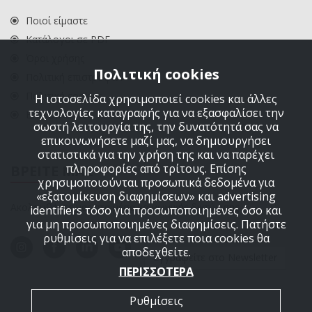
Ποιοί είμαστε
Κατάλογοι σε PDF
Όροι χρήσης
Πολιτική cookies
Πολιτική επιστροφών
Πολιτική cookies
Η ιστοσελίδα χρησιμοποιεί cookies και άλλες
τεχνολογίες καταγραφής για να εξασφαλίσει την
ΕΠΙΚΟΙΝΩΝΙΑ
σωστή λειτουργία της, την δυνατότητά σας να
επικοινωνήσετε μαζί μας, να δημιουργήσει
στατιστικά για την χρήση της και να παρέχει
πληροφορίες από τρίτους. Επίσης
ΒΡΕΙΤΕ ΜΑΣ
χρησιμοποιούνται προσωπικά δεδομένα για
«εξατομίκευση διαφημίσεων» και advertising
Ακολουθήστε μας στα μέσα κοινωνικής δικτύωσης
identifiers τόσο για προσωποποιημένες όσο και
για μη προσωποποιημένες διαφημίσεις. Πατήστε
ρυθμίσεις για να επιλέξετε ποια cookies θα
αποδεχθείτε.
Εγγραφείτε στο Newsletter
ΠΕΡΙΣΣΟΤΕΡΑ
Ρυθμίσεις