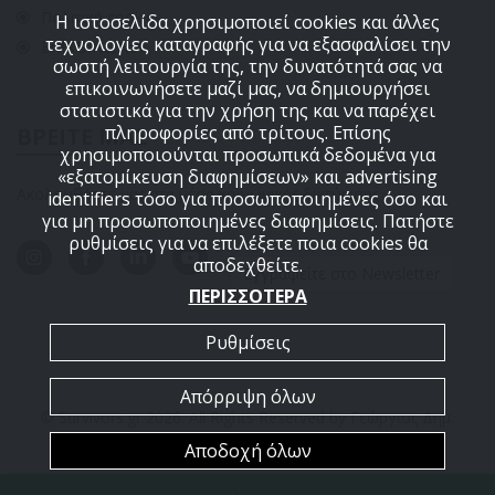
Πολιτική cookies
Η ιστοσελίδα χρησιμοποιεί cookies και άλλες
τεχνολογίες καταγραφής για να εξασφαλίσει την
ΕΠΙΚΟΙΝΩΝΙΑ
σωστή λειτουργία της, την δυνατότητά σας να
επικοινωνήσετε μαζί μας, να δημιουργήσει
στατιστικά για την χρήση της και να παρέχει
πληροφορίες από τρίτους. Επίσης
ΒΡΕΙΤΕ ΜΑΣ
χρησιμοποιούνται προσωπικά δεδομένα για
«εξατομίκευση διαφημίσεων» και advertising
Ακολουθήστε μας στα μέσα κοινωνικής δικτύωσης
identifiers τόσο για προσωποποιημένες όσο και
για μη προσωποποιημένες διαφημίσεις. Πατήστε
ρυθμίσεις για να επιλέξετε ποια cookies θα
αποδεχθείτε.
Εγγραφείτε στο Newsletter
ΠΕΡΙΣΣΟΤΕΡΑ
Ρυθμίσεις
Απόρριψη όλων
© Survivors.gr 2026. All Rights Reserved by Γεώργιος Δημ.
Αποδοχή όλων
ΑΡΜΟΥΤΗΣ Ε.Ε.
Powered by
MayaGraphics