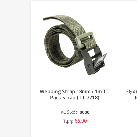
 Σακιδίου
Webbing Strap 18mm / 1m TT
Εξω
 7601)
Pack Strap (TT 7218)
44
Κωδικός:
0000
0
€6,00
Τιμή: