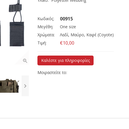
Υλικό:
Polyester Webbing
00915
Κωδικός:
Μεγέθη:
One size
Χρώματα:
Λαδί, Μαύρο, Καφέ (Coyote)
€10,00
Τιμή:
Καλέστε για πληροφορίες
Μοιραστείτε το: