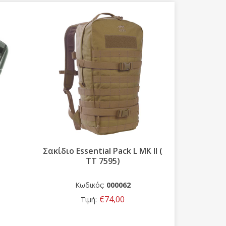
Σακίδιο Essential Pack L MK II (
TacVec 
TT 7595)
Veh
Κωδικός:
000062
Κ
€74,00
Τιμή: