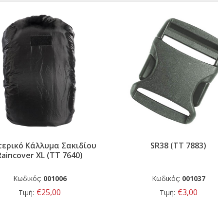
τερικό Κάλλυμα Σακιδίου
SR38 (TT 7883)
Raincover XL (TT 7640)
Κωδικός:
001006
Κωδικός:
001037
€25,00
€3,00
Τιμή:
Τιμή: