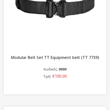
 7739)
Σακίδιο Base Pack 75 Backpack Long Range 7
90 L (TT 7934)
Κωδικός:
0000
€360,00
Τιμή: