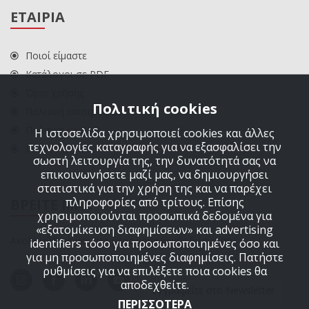
ΕΤΑΙΡΙΑ
Ποιοί είμαστε
Κατάλογοι σε PDF
Όροι χρήσης
Πολιτική cookies
Πολιτική επιστροφών
Πολιτική cookies
Η ιστοσελίδα χρησιμοποιεί cookies και άλλες
τεχνολογίες καταγραφής για να εξασφαλίσει την
ΕΠΙΚΟΙΝΩΝΙΑ
σωστή λειτουργία της, την δυνατότητά σας να
επικοινωνήσετε μαζί μας, να δημιουργήσει
στατιστικά για την χρήση της και να παρέχει
πληροφορίες από τρίτους. Επίσης
ΒΡΕΙΤΕ ΜΑΣ
χρησιμοποιούνται προσωπικά δεδομένα για
«εξατομίκευση διαφημίσεων» και advertising
Ακολουθήστε μας στα μέσα κοινωνικής δικτύωσης
identifiers τόσο για προσωποποιημένες όσο και
για μη προσωποποιημένες διαφημίσεις. Πατήστε
ρυθμίσεις για να επιλέξετε ποια cookies θα
αποδεχθείτε.
Εγγραφείτε στο Newsletter
ΠΕΡΙΣΣΟΤΕΡΑ