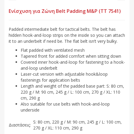
Ενίσχυση για Ζώνη Belt Padding M&P (ΤΤ 7541)
Padded intermediate belt for tactical belts. The belt has
hidden hook-and-loop strips on the inside so you can attach
it to an underbelt if need be. The flat belt isn’t very bulky.
Flat padded with ventilated mesh
Tapered front for added comfort when sitting down
Covered inner hook-and-loop for fastening to a hook-
and-loop underbelt
Laser-cut version with adjustable hook&loop
fastenings for application belts
Length and weight of the padded base part: S: 80 cm,
220 g / M: 90 cm, 245 g / L: 100 cm, 270 g / XL: 110
cm, 290 g
Also suitable for use belts with hook-and-loop
underside
S: 80 cm, 220 g / M: 90 cm, 245 g / L: 100 cm,
Διαστάσεις:
270 g / XL: 110 cm, 290 g