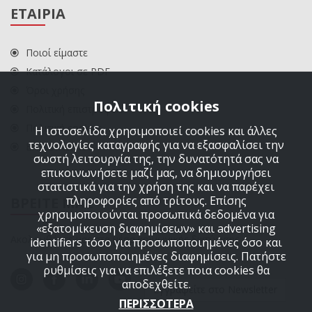
ΕΤΑΙΡΙΑ
Ποιοί είμαστε
Κατάλογοι σε PDF
Όροι χρήσης
Πολιτική cookies
Πολιτική επιστροφών
Πολιτική cookies
Η ιστοσελίδα χρησιμοποιεί cookies και άλλες
τεχνολογίες καταγραφής για να εξασφαλίσει την
ΕΠΙΚΟΙΝΩΝΙΑ
σωστή λειτουργία της, την δυνατότητά σας να
επικοινωνήσετε μαζί μας, να δημιουργήσει
στατιστικά για την χρήση της και να παρέχει
πληροφορίες από τρίτους. Επίσης
ΒΡΕΙΤΕ ΜΑΣ
χρησιμοποιούνται προσωπικά δεδομένα για
«εξατομίκευση διαφημίσεων» και advertising
Ακολουθήστε μας στα μέσα κοινωνικής δικτύωσης
identifiers τόσο για προσωποποιημένες όσο και
για μη προσωποποιημένες διαφημίσεις. Πατήστε
ρυθμίσεις για να επιλέξετε ποια cookies θα
αποδεχθείτε.
Εγγραφείτε στο Newsletter
ΠΕΡΙΣΣΟΤΕΡΑ