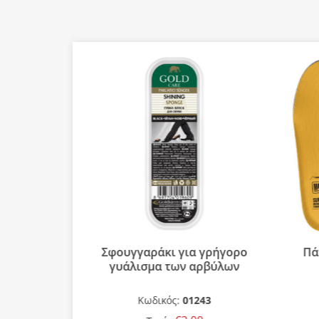
Mid Μαύρο
Σφουγγαράκι για γρήγορο
Πά
γυάλισμα των αρβύλων
1-3
Κωδικός:
01243