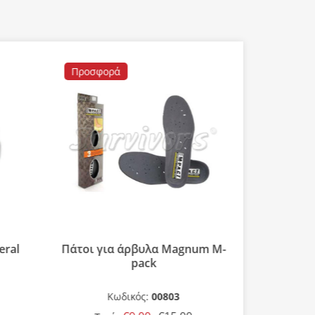
Προσφορά
eral
Πάτοι για άρβυλα Magnum M-
Επιχειρησ
pack
άρβυλο Αb
Κωδικός:
00803
Κ