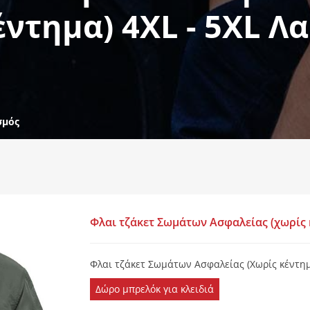
έντημα) 4XL - 5XL Λα
σμός
Φλαι τζάκετ Σωμάτων Ασφαλείας (χωρίς κ
Φλαι τζάκετ Σωμάτων Ασφαλείας (Χωρίς κέντημ
Δώρο μπρελόκ για κλειδιά