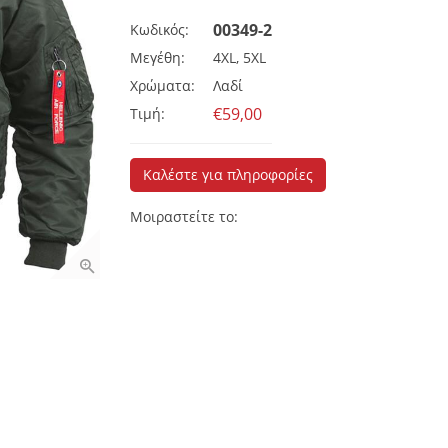
00349-2
Κωδικός:
Μεγέθη:
4XL, 5XL
Χρώματα:
Λαδί
€59,00
Τιμή:
Καλέστε για πληροφορίες
Μοιραστείτε το: