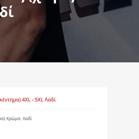
δί
έντημα) 4XL - 5XL Λαδί
α) Χρώμα: Λαδί