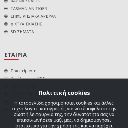
RAGNAR RAIDS
TASMANIAN TIGER
ΕΠΙΧΕΙΡΗΣΙΑΚΑ ΑΡΒΥΛΑ
ΔΙΧΤΥΑ ΣΚΙΑΣΗΣ
3D ΣΗΜΑΤΑ
ΕΤΑΙΡΙΑ
Ποιοί είμαστε
Κατάλογοι σε PDF
Όροι χρήσης
Πολιτική cookies
Πολιτική επιστροφών
Πολιτική cookies
Η ιστοσελίδα χρησιμοποιεί cookies και άλλες
τεχνολογίες καταγραφής για να εξασφαλίσει την
ΕΠΙΚΟΙΝΩΝΙΑ
σωστή λειτουργία της, την δυνατότητά σας να
επικοινωνήσετε μαζί μας, να δημιουργήσει
στατιστικά για την χρήση της και να παρέχει