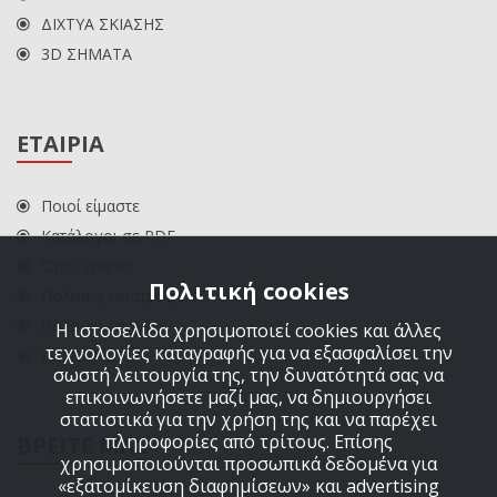
ΔΙΧΤΥΑ ΣΚΙΑΣΗΣ
3D ΣΗΜΑΤΑ
ΕΤΑΙΡΙΑ
Ποιοί είμαστε
Κατάλογοι σε PDF
Όροι χρήσης
Πολιτική cookies
Πολιτική επιστροφών
Πολιτική cookies
Η ιστοσελίδα χρησιμοποιεί cookies και άλλες
τεχνολογίες καταγραφής για να εξασφαλίσει την
ΕΠΙΚΟΙΝΩΝΙΑ
σωστή λειτουργία της, την δυνατότητά σας να
επικοινωνήσετε μαζί μας, να δημιουργήσει
στατιστικά για την χρήση της και να παρέχει
πληροφορίες από τρίτους. Επίσης
ΒΡΕΙΤΕ ΜΑΣ
χρησιμοποιούνται προσωπικά δεδομένα για
«εξατομίκευση διαφημίσεων» και advertising