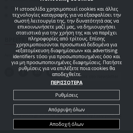
Πολιτική cookies
Η ιστοσελίδα χρησιμοποιεί cookies και άλλες
τεχνολογίες καταγραφής για να εξασφαλίσει την
ΕΠΙΚΟΙΝΩΝΙΑ
σωστή λειτουργία της, την δυνατότητά σας να
επικοινωνήσετε μαζί μας, να δημιουργήσει
στατιστικά για την χρήση της και να παρέχει
πληροφορίες από τρίτους. Επίσης
ΒΡΕΙΤΕ ΜΑΣ
χρησιμοποιούνται προσωπικά δεδομένα για
«εξατομίκευση διαφημίσεων» και advertising
Ακολουθήστε μας στα μέσα κοινωνικής δικτύωσης
identifiers τόσο για προσωποποιημένες όσο και
για μη προσωποποιημένες διαφημίσεις. Πατήστε
ρυθμίσεις για να επιλέξετε ποια cookies θα
αποδεχθείτε.
Εγγραφείτε στο Newsletter
ΠΕΡΙΣΣΟΤΕΡΑ
Ρυθμίσεις
Απόρριψη όλων
© Survivors.gr 2026. All Rights Reserved by Γεώργιος Δημ.
Αποδοχή όλων
ΑΡΜΟΥΤΗΣ Ε.Ε.