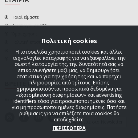
Ποιοί είμαστε
Κατάλογοι σε PDF
Όροι χρήσης
Πολιτική cookies
Πολιτική επιστροφών
Πολιτική cookies
Η ιστοσελίδα χρησιμοποιεί cookies και άλλες
τεχνολογίες καταγραφής για να εξασφαλίσει την
ΕΠΙΚΟΙΝΩΝΙΑ
σωστή λειτουργία της, την δυνατότητά σας να
επικοινωνήσετε μαζί μας, να δημιουργήσει
στατιστικά για την χρήση της και να παρέχει
πληροφορίες από τρίτους. Επίσης
ΒΡΕΙΤΕ ΜΑΣ
χρησιμοποιούνται προσωπικά δεδομένα για
«εξατομίκευση διαφημίσεων» και advertising
Ακολουθήστε μας στα μέσα κοινωνικής δικτύωσης
identifiers τόσο για προσωποποιημένες όσο και
για μη προσωποποιημένες διαφημίσεις. Πατήστε
ρυθμίσεις για να επιλέξετε ποια cookies θα
αποδεχθείτε.
Εγγραφείτε στο Newsletter
ΠΕΡΙΣΣΟΤΕΡΑ