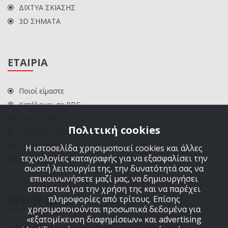
ΔΙΧΤΥΑ ΣΚΙΑΣΗΣ
3D ΣΗΜΑΤΑ
ΕΤΑΙΡΙΑ
Ποιοί είμαστε
Κατάλογοι σε PDF
Όροι χρήσης
Πολιτική cookies
Πολιτική επιστροφών
Πολιτική cookies
Η ιστοσελίδα χρησιμοποιεί cookies και άλλες
τεχνολογίες καταγραφής για να εξασφαλίσει την
ΕΠΙΚΟΙΝΩΝΙΑ
σωστή λειτουργία της, την δυνατότητά σας να
επικοινωνήσετε μαζί μας, να δημιουργήσει
στατιστικά για την χρήση της και να παρέχει
πληροφορίες από τρίτους. Επίσης
ΒΡΕΙΤΕ ΜΑΣ
χρησιμοποιούνται προσωπικά δεδομένα για
«εξατομίκευση διαφημίσεων» και advertising
Ακολουθήστε μας στα μέσα κοινωνικής δικτύωσης