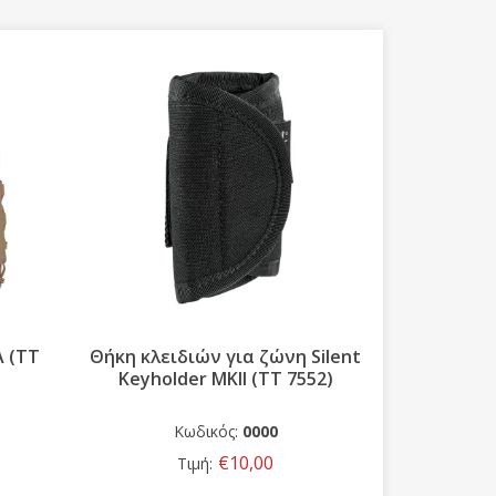
A (TT
Θήκη κλειδιών για ζώνη Silent
Φαρμακεί
Keyholder MKII (TT 7552)
“Mini
Κωδικός:
0000
Κω
€10,00
Τιμή: