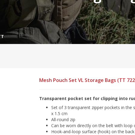
ΤΤ
Mesh Pouch Set VL Storage Bags (TT 722
Transparent pocket set for clipping into ru
Set of 3 transparent zipper pockets in the s
x 1.5 cm
All-round zip
Can be worn directly on the belt with loop
Hook-and-loop surface (hook) on the back