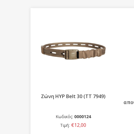
7936)
Ζώνη HYP Belt 30 (ΤΤ 7949)
απο
0
Κωδικός:
0000124
0
€12,00
Τιμή: