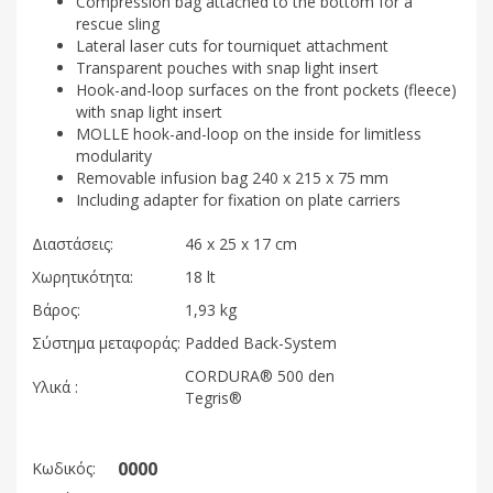
Compression bag attached to the bottom for a
rescue sling
Lateral laser cuts for tourniquet attachment
Transparent pouches with snap light insert
Hook-and-loop surfaces on the front pockets (fleece)
with snap light insert
MOLLE hook-and-loop on the inside for limitless
modularity
Removable infusion bag 240 x 215 x 75 mm
Including adapter for fixation on plate carriers
Διαστάσεις:
46 x 25 x 17 cm
Χωρητικότητα:
18 lt
Βάρος:
1,93 kg
Σύστημα μεταφοράς:
Padded Back-System
CORDURA® 500 den
Υλικά :
Tegris®
0000
Κωδικός: