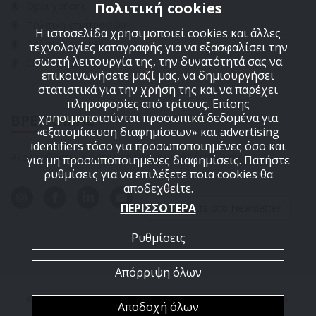
Πολιτική cookies
Όροι χρήσης
Πολιτική επιστροφών
Η ιστοσελίδα χρησιμοποιεί cookies και άλλες
Πολιτική cookies
τεχνολογίες καταγραφής για να εξασφαλίσει την
σωστή λειτουργία της, την δυνατότητά σας να
ΕΠΙΚΟΙΝΩΝΙΑ
επικοινωνήσετε μαζί μας, να δημιουργήσει
στατιστικά για την χρήση της και να παρέχει
πληροφορίες από τρίτους. Επίσης
χρησιμοποιούνται προσωπικά δεδομένα για
ΒΡΕΙΤΕ ΜΑΣ
«εξατομίκευση διαφημίσεων» και advertising
identifiers τόσο για προσωποποιημένες όσο και
Ακολουθήστε μας στα μέσα κοινωνικής δικτύωσης
για μη προσωποποιημένες διαφημίσεις. Πατήστε
ρυθμίσεις για να επιλέξετε ποια cookies θα
αποδεχθείτε.
ΠΕΡΙΣΣΟΤΕΡΑ
Εγγραφείτε στο Newsletter
Ρυθμίσεις
Απόρριψη όλων
© Survivors.gr 2026. All Rights Reserved by Γεώργιος Δημ.
Αποδοχή όλων