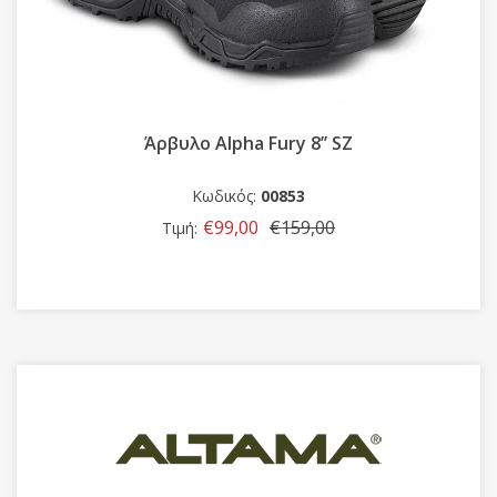
Άρβυλο Alpha Fury 8’’ SZ
Άρβυλο Ερ
Κωδικός:
00853
€99,00
€159,00
Τιμή: