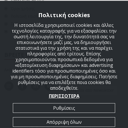
Κατάλογοι σε PDF
Όροι χρήσης
Πολιτική cookies
Πολιτική επιστροφών
Πολιτική cookies
Η ιστοσελίδα χρησιμοποιεί cookies και άλλες
τεχνολογίες καταγραφής για να εξασφαλίσει την
ΕΠΙΚΟΙΝΩΝΙΑ
σωστή λειτουργία της, την δυνατότητά σας να
επικοινωνήσετε μαζί μας, να δημιουργήσει
στατιστικά για την χρήση της και να παρέχει
πληροφορίες από τρίτους. Επίσης
ΒΡΕΙΤΕ ΜΑΣ
χρησιμοποιούνται προσωπικά δεδομένα για
«εξατομίκευση διαφημίσεων» και advertising
Ακολουθήστε μας στα μέσα κοινωνικής δικτύωσης
identifiers τόσο για προσωποποιημένες όσο και
για μη προσωποποιημένες διαφημίσεις. Πατήστε
ρυθμίσεις για να επιλέξετε ποια cookies θα
αποδεχθείτε.
Εγγραφείτε στο Newsletter
ΠΕΡΙΣΣΟΤΕΡΑ
Ρυθμίσεις
Απόρριψη όλων
© Survivors.gr 2026. All Rights Reserved by Γεώργιος Δημ.