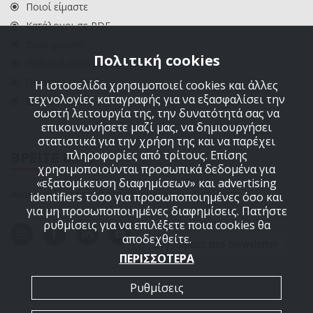
Ποιοί είμαστε
Κατάλογοι σε PDF
Όροι χρήσης
Πολιτική cookies
Πολιτική επιστροφών
Πολιτική cookies
Η ιστοσελίδα χρησιμοποιεί cookies και άλλες
τεχνολογίες καταγραφής για να εξασφαλίσει την
ΕΠΙΚΟΙΝΩΝΙΑ
σωστή λειτουργία της, την δυνατότητά σας να
επικοινωνήσετε μαζί μας, να δημιουργήσει
στατιστικά για την χρήση της και να παρέχει
πληροφορίες από τρίτους. Επίσης
ΒΡΕΙΤΕ ΜΑΣ
χρησιμοποιούνται προσωπικά δεδομένα για
«εξατομίκευση διαφημίσεων» και advertising
Ακολουθήστε μας στα μέσα κοινωνικής δικτύωσης
identifiers τόσο για προσωποποιημένες όσο και
για μη προσωποποιημένες διαφημίσεις. Πατήστε
ρυθμίσεις για να επιλέξετε ποια cookies θα
αποδεχθείτε.
Εγγραφείτε στο Newsletter
ΠΕΡΙΣΣΟΤΕΡΑ
Ρυθμίσεις