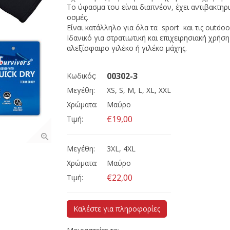
Το ύφασμα του είναι διαπνέον, έχει αντιβακτηριδ
οσμές.
Είναι κατάλληλο για όλα τα sport και τις outdo
Ιδανικό για στρατιωτική και επιχειρησιακή χρή
αλεξίσφαιρο γιλέκο ή γιλέκο μάχης.
00302-3
Κωδικός:
Μεγέθη:
XS, S, M, L, XL, XXL
Χρώματα:
Μαύρο
€19,00
Τιμή:
Μεγέθη:
3XL, 4XL
Χρώματα:
Μαύρο
€22,00
Τιμή:
Καλέστε για πληροφορίες