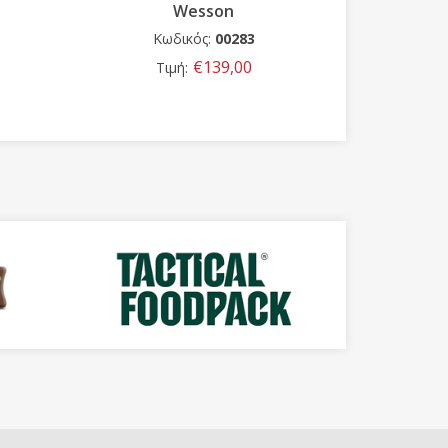
Wesson
Κωδικός:
00283
Κω
€139,00
Τιμή:
Τι