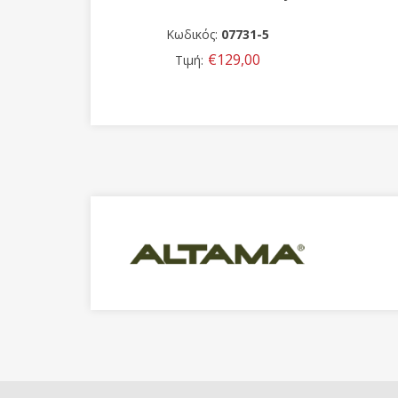
wn)
00
Κωδικός:
07731-5
0
€129,00
Τιμή: