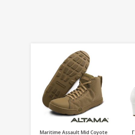
p Condor
Maritime Assault Mid Coyote
Γ