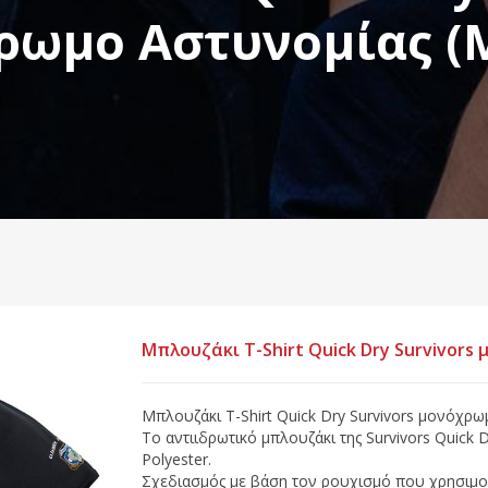
ρωμο Αστυνομίας (
Μπλουζάκι Τ-Shirt Quick Dry Survivor
Μπλουζάκι Τ-Shirt Quick Dry Survivors μονόχ
Το αντιιδρωτικό μπλουζάκι της Survivors Quick 
Polyester.
Σχεδιασμός με βάση τον ρουχισμό που χρησιμο