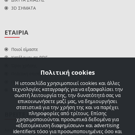
3D ΣΗΜΑΤΑ
ΕΤΑΙΡΙΑ
Ποιοί είμαστε
Κατάλογοι σε PDF
Όροι χρήσης
Πολιτική cookies
Πολιτική επιστροφών
Πολιτική cookies
Η ιστοσελίδα χρησιμοποιεί cookies και άλλες
τεχνολογίες καταγραφής για να εξασφαλίσει την
ΕΠΙΚΟΙΝΩΝΙΑ
σωστή λειτουργία της, την δυνατότητά σας να
επικοινωνήσετε μαζί μας, να δημιουργήσει
στατιστικά για την χρήση της και να παρέχει
πληροφορίες από τρίτους. Επίσης
ΒΡΕΙΤΕ ΜΑΣ
χρησιμοποιούνται προσωπικά δεδομένα για
«εξατομίκευση διαφημίσεων» και advertising
Ακολουθήστε μας στα μέσα κοινωνικής δικτύωσης
identifiers τόσο για προσωποποιημένες όσο και