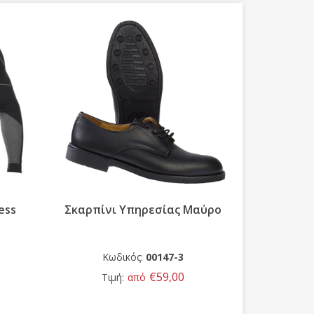
ess
Σκαρπίνι Υπηρεσίας Mαύρο
Maritime
Κωδικός:
00147-3
Κω
€59,00
Τιμή:
από
Τ