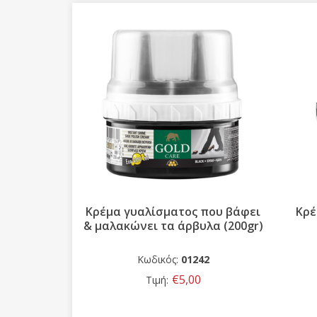
α Magnum
Κρέμα γυαλίσματος που βάφει
Κρέ
& μαλακώνει τα άρβυλα (200gr)
04
Κωδικός:
01242
0
€5,00
Τιμή: