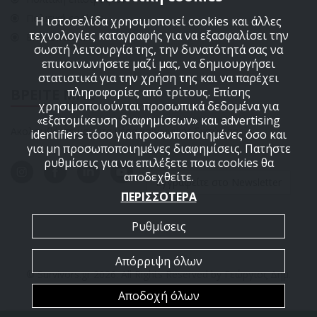
Πολιτική cookies
Η ιστοσελίδα χρησιμοποιεί cookies και άλλες
τεχνολογίες καταγραφής για να εξασφαλίσει την
ΕΠΙΚΟΙΝΩΝΙΑ
σωστή λειτουργία της, την δυνατότητά σας να
επικοινωνήσετε μαζί μας, να δημιουργήσει
στατιστικά για την χρήση της και να παρέχει
πληροφορίες από τρίτους. Επίσης
ΒΡΕΙΤΕ ΜΑΣ
χρησιμοποιούνται προσωπικά δεδομένα για
«εξατομίκευση διαφημίσεων» και advertising
Ακολουθήστε μας στα μέσα κοινωνικής δικτύωσης
identifiers τόσο για προσωποποιημένες όσο και
για μη προσωποποιημένες διαφημίσεις. Πατήστε
ρυθμίσεις για να επιλέξετε ποια cookies θα
αποδεχθείτε.
Εγγραφείτε στο Newsletter
ΠΕΡΙΣΣΟΤΕΡΑ
Ρυθμίσεις
Απόρριψη όλων
© Survivors.gr 2026. All Rights Reserved by Γεώργιος Δημ.
Αποδοχή όλων
ΑΡΜΟΥΤΗΣ Ε.Ε.