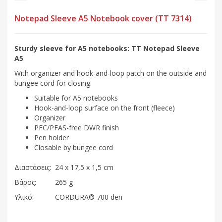
Notepad Sleeve A5 Notebook cover (TT 7314)
Sturdy sleeve for A5 notebooks: TT Notepad Sleeve
A5
With organizer and hook-and-loop patch on the outside and
bungee cord for closing.
Suitable for A5 notebooks
Hook-and-loop surface on the front (fleece)
Organizer
PFC/PFAS-free DWR finish
Pen holder
Closable by bungee cord
Διαστάσεις:
24 x 17,5 x 1,5 cm
Βάρος:
265 g
Υλικό:
CORDURA® 700 den