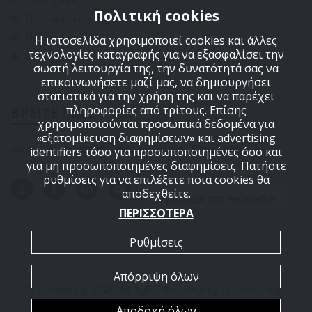
Πολιτική cookies
Πολιτική επιστροφών
Πολιτική cookies
Η ιστοσελίδα χρησιμοποιεί cookies και άλλες
τεχνολογίες καταγραφής για να εξασφαλίσει την
ΕΠΙΚΟΙΝΩΝΙΑ
σωστή λειτουργία της, την δυνατότητά σας να
επικοινωνήσετε μαζί μας, να δημιουργήσει
στατιστικά για την χρήση της και να παρέχει
πληροφορίες από τρίτους. Επίσης
ΒΡΕΙΤΕ ΜΑΣ
χρησιμοποιούνται προσωπικά δεδομένα για
«εξατομίκευση διαφημίσεων» και advertising
Ακολουθήστε μας στα μέσα κοινωνικής δικτύωσης
identifiers τόσο για προσωποποιημένες όσο και
για μη προσωποποιημένες διαφημίσεις. Πατήστε
ρυθμίσεις για να επιλέξετε ποια cookies θα
αποδεχθείτε.
Εγγραφείτε στο Newsletter
ΠΕΡΙΣΣΟΤΕΡΑ
Ρυθμίσεις
Απόρριψη όλων
© Survivors.gr 2026. All Rights Reserved by Γεώργιος Δημ.
Αποδοχή όλων