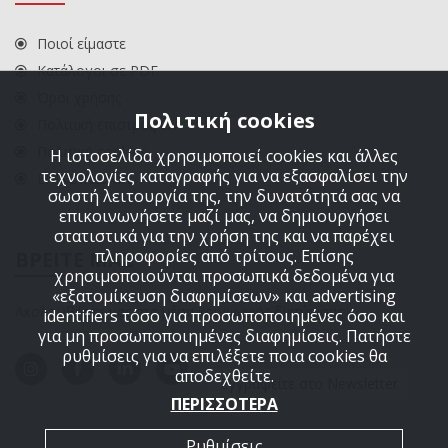
Ποιοί είμαστε
Κατάλογοι σε PDF
Όροι χρήσης
Πολιτική cookies
Πολιτική επιστροφών
Πολιτική cookies
Η ιστοσελίδα χρησιμοποιεί cookies και άλλες
τεχνολογίες καταγραφής για να εξασφαλίσει την
ΕΠΙΚΟΙΝΩΝΙΑ
σωστή λειτουργία της, την δυνατότητά σας να
επικοινωνήσετε μαζί μας, να δημιουργήσει
στατιστικά για την χρήση της και να παρέχει
πληροφορίες από τρίτους. Επίσης
ΒΡΕΙΤΕ ΜΑΣ
χρησιμοποιούνται προσωπικά δεδομένα για
«εξατομίκευση διαφημίσεων» και advertising
Ακολουθήστε μας στα μέσα κοινωνικής δικτύωσης
identifiers τόσο για προσωποποιημένες όσο και
για μη προσωποποιημένες διαφημίσεις. Πατήστε
ρυθμίσεις για να επιλέξετε ποια cookies θα
αποδεχθείτε.
Εγγραφείτε στο Newsletter
ΠΕΡΙΣΣΟΤΕΡΑ
Ρυθμίσεις