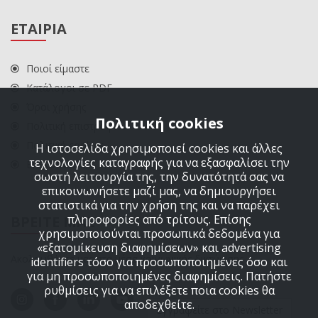
ΕΤΑΙΡΙΑ
Ποιοί είμαστε
Κατάλογοι σε PDF
Όροι χρήσης
Πολιτική cookies
Πολιτική επιστροφών
Πολιτική cookies
Η ιστοσελίδα χρησιμοποιεί cookies και άλλες
τεχνολογίες καταγραφής για να εξασφαλίσει την
ΕΠΙΚΟΙΝΩΝΙΑ
σωστή λειτουργία της, την δυνατότητά σας να
επικοινωνήσετε μαζί μας, να δημιουργήσει
στατιστικά για την χρήση της και να παρέχει
πληροφορίες από τρίτους. Επίσης
ΒΡΕΙΤΕ ΜΑΣ
χρησιμοποιούνται προσωπικά δεδομένα για
«εξατομίκευση διαφημίσεων» και advertising
Ακολουθήστε μας στα μέσα κοινωνικής δικτύωσης
identifiers τόσο για προσωποποιημένες όσο και
για μη προσωποποιημένες διαφημίσεις. Πατήστε
ρυθμίσεις για να επιλέξετε ποια cookies θα
αποδεχθείτε.
Εγγραφείτε στο Newsletter