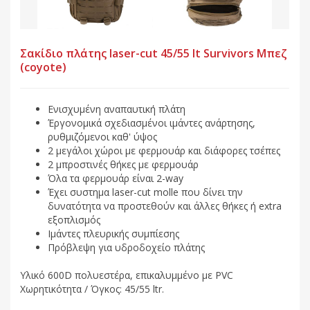
Σακίδιο πλάτης laser-cut 45/55 lt Survivors Μπεζ
(coyote)
Ενισχυμένη αναπαυτική πλάτη
Έργονομικά σχεδιασμένοι ιμάντες ανάρτησης,
ρυθμιζόμενοι καθ' ύψος
2 μεγάλοι χώροι με φερμουάρ και διάφορες τσέπες
2 μπροστινές θήκες με φερμουάρ
Όλα τα φερμουάρ είναι 2-way
Έχει συστημα laser-cut molle που δίνει την
δυνατότητα να προστεθούν και άλλες θήκες ή extra
εξοπλισμός
Ιμάντες πλευρικής συμπίεσης
Πρόβλεψη για υδροδοχείο πλάτης
Υλικό 600D πολυεστέρα, επικαλυμμένο με PVC
Χωρητικότητα / Όγκος: 45/55 ltr.