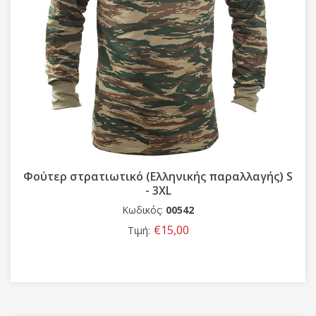
Μπερές Στρατού Μπλε
Κωδικός:
00654-1
€15,00
Τιμή: