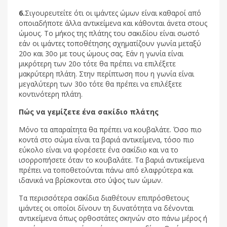
6.
Σιγουρευτείτε ότι οι ιμάντες ώμων είναι καθαροί από
οποιαδήποτε άλλα αντικείμενα και κάθονται άνετα στους
ώμους. Το μήκος της πλάτης του σακιδίου είναι σωστό
εάν οι ιμάντες τοποθέτησης σχηματίζουν γωνία μεταξύ
20ο και 30ο με τους ώμους σας. Εάν η γωνία είναι
μικρότερη των 20­­­ο τότε θα πρέπει να επιλέξετε
μακρύτερη πλάτη. Στην περίπτωση που η γωνία είναι
μεγαλύτερη των 30ο τότε θα πρέπει να επιλέξετε
κοντινότερη πλάτη.
Πώς να γεμίζετε ένα σακίδιο πλάτης
Μόνο τα απαραίτητα θα πρέπει να κουβαλάτε. Όσο πιο
κοντά στο σώμα είναι τα βαριά αντικείμενα, τόσο πιο
εύκολο είναι να φορέσετε ένα σακίδιο και να το
ισορροπήσετε όταν το κουβαλάτε. Τα βαριά αντικείμενα
πρέπει να τοποθετούνται πάνω από ελαφρύτερα και
ιδανικά να βρίσκονται στο ύψος των ώμων.
Τα περισσότερα σακίδια διαθέτουν επιπρόσθετους
ιμάντες οι οποίοι δίνουν τη δυνατότητα να δένονται
αντικείμενα όπως ορθοστάτες σκηνών στο πάνω μέρος ή