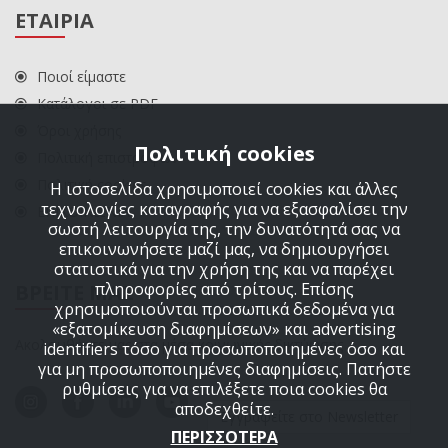
ΕΤΑΙΡΙΑ
Ποιοί είμαστε
Κατάλογοι σε PDF
Όροι χρήσης
Πολιτική cookies
Πολιτική επιστροφών
Πολιτική cookies
Η ιστοσελίδα χρησιμοποιεί cookies και άλλες
τεχνολογίες καταγραφής για να εξασφαλίσει την
ΕΠΙΚΟΙΝΩΝΙΑ
σωστή λειτουργία της, την δυνατότητά σας να
επικοινωνήσετε μαζί μας, να δημιουργήσει
στατιστικά για την χρήση της και να παρέχει
πληροφορίες από τρίτους. Επίσης
ΒΡΕΙΤΕ ΜΑΣ
χρησιμοποιούνται προσωπικά δεδομένα για
«εξατομίκευση διαφημίσεων» και advertising
Ακολουθήστε μας στα μέσα κοινωνικής δικτύωσης
identifiers τόσο για προσωποποιημένες όσο και
για μη προσωποποιημένες διαφημίσεις. Πατήστε
ρυθμίσεις για να επιλέξετε ποια cookies θα
αποδεχθείτε.
Εγγραφείτε στο Newsletter
ΠΕΡΙΣΣΟΤΕΡΑ