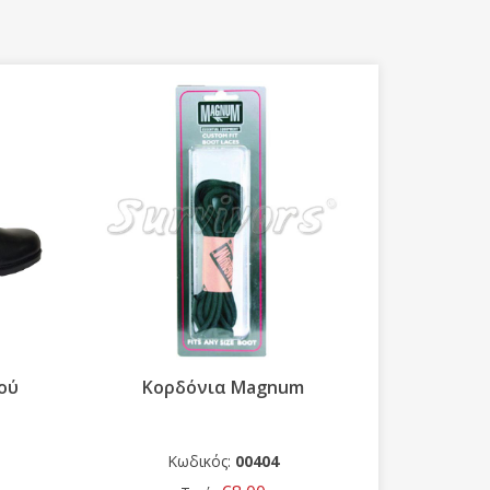
Προσφο
ού
Κορδόνια Magnum
Άρβυλο 
αδιάβροχ
Κωδικός:
00404
Κ