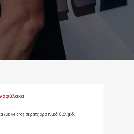
μενοφύλακα
 (με velcro) σκρατς αρσενικό θυληκό.