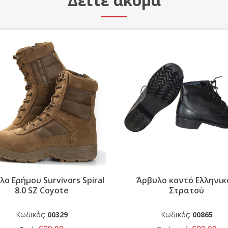
Δείτε ακόμα
ο Ερήμου Survivors Spiral
Άρβυλο κοντό Ελληνικ
8.0 SZ Coyote
Στρατού
Κωδικός:
00329
Κωδικός:
00865