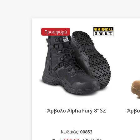
Προσφορά
 γρήγορο
Άρβυλο Alpha Fury 8’’ SZ
Άρβυλ
ρβύλων
43
Κωδικός:
00853