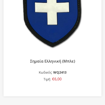
Σήμα Στήθους πυροσβεστικής Εποχικής
Απασχόλησης 3D (με velcro)
Κωδικός:
WQ27
€6,00
Τιμή: