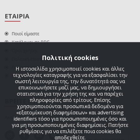
ΕΤΑΙΡΙΑ
Ποιοί είμαστε
Κατάλογοι σε PDF
Όροι χρήσης
Πολιτική cookies
Πολιτική επιστροφών
Πολιτική cookies
Η ιστοσελίδα χρησιμοποιεί cookies και άλλες
τεχνολογίες καταγραφής για να εξασφαλίσει την
ΕΠΙΚΟΙΝΩΝΙΑ
σωστή λειτουργία της, την δυνατότητά σας να
επικοινωνήσετε μαζί μας, να δημιουργήσει
στατιστικά για την χρήση της και να παρέχει
πληροφορίες από τρίτους. Επίσης
ΒΡΕΙΤΕ ΜΑΣ
χρησιμοποιούνται προσωπικά δεδομένα για
«εξατομίκευση διαφημίσεων» και advertising
Ακολουθήστε μας στα μέσα κοινωνικής δικτύωσης
identifiers τόσο για προσωποποιημένες όσο και
για μη προσωποποιημένες διαφημίσεις. Πατήστε
ρυθμίσεις για να επιλέξετε ποια cookies θα
αποδεχθείτε.
Εγγραφείτε στο Newsletter