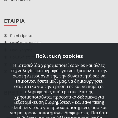
ΕΤΑΙΡΙΑ
Ποιοί είμαστε
Κατάλογοι σε PDF
Όροι χρήσης
Πολιτική cookies
Πολιτική επιστροφών
Πολιτική cookies
Η ιστοσελίδα χρησιμοποιεί cookies και άλλες
τεχνολογίες καταγραφής για να εξασφαλίσει την
ΕΠΙΚΟΙΝΩΝΙΑ
σωστή λειτουργία της, την δυνατότητά σας να
επικοινωνήσετε μαζί μας, να δημιουργήσει
στατιστικά για την χρήση της και να παρέχει
πληροφορίες από τρίτους. Επίσης
ΒΡΕΙΤΕ ΜΑΣ
χρησιμοποιούνται προσωπικά δεδομένα για
«εξατομίκευση διαφημίσεων» και advertising
Ακολουθήστε μας στα μέσα κοινωνικής δικτύωσης
identifiers τόσο για προσωποποιημένες όσο και
για μη προσωποποιημένες διαφημίσεις. Πατήστε