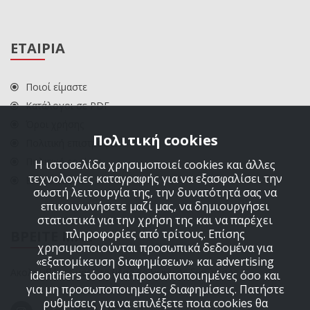
ΕΤΑΙΡΙΑ
Ποιοί είμαστε
Κατάλογοι σε PDF
Όροι χρήσης
Πολιτική cookies
Πολιτική επιστροφών
Πολιτική cookies
Η ιστοσελίδα χρησιμοποιεί cookies και άλλες
τεχνολογίες καταγραφής για να εξασφαλίσει την
ΕΠΙΚΟΙΝΩΝΙΑ
σωστή λειτουργία της, την δυνατότητά σας να
επικοινωνήσετε μαζί μας, να δημιουργήσει
στατιστικά για την χρήση της και να παρέχει
πληροφορίες από τρίτους. Επίσης
ΒΡΕΙΤΕ ΜΑΣ
χρησιμοποιούνται προσωπικά δεδομένα για
«εξατομίκευση διαφημίσεων» και advertising
Ακολουθήστε μας στα μέσα κοινωνικής δικτύωσης
identifiers τόσο για προσωποποιημένες όσο και
για μη προσωποποιημένες διαφημίσεις. Πατήστε
ρυθμίσεις για να επιλέξετε ποια cookies θα