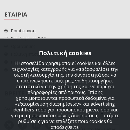
ΕΤΑΙΡΙΑ
Ποιοί είμαστε
Κατάλογοι σε PDF
Όροι χρήσης
Πολιτική cookies
Πολιτική επιστροφών
Πολιτική cookies
Η ιστοσελίδα χρησιμοποιεί cookies και άλλες
τεχνολογίες καταγραφής για να εξασφαλίσει την
ΕΠΙΚΟΙΝΩΝΙΑ
σωστή λειτουργία της, την δυνατότητά σας να
επικοινωνήσετε μαζί μας, να δημιουργήσει
στατιστικά για την χρήση της και να παρέχει
πληροφορίες από τρίτους. Επίσης
ΒΡΕΙΤΕ ΜΑΣ
χρησιμοποιούνται προσωπικά δεδομένα για
«εξατομίκευση διαφημίσεων» και advertising
Ακολουθήστε μας στα μέσα κοινωνικής δικτύωσης
identifiers τόσο για προσωποποιημένες όσο και
για μη προσωποποιημένες διαφημίσεις. Πατήστε
ρυθμίσεις για να επιλέξετε ποια cookies θα
αποδεχθείτε.
Εγγραφείτε στο Newsletter