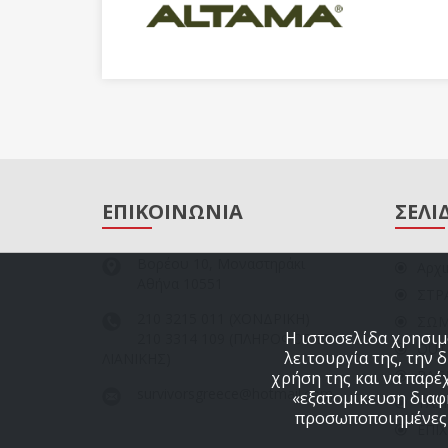
ΕΠΙΚΟΙΝΩΝΙΑ
ΣΕΛΙ
Βορέου 10, Μοναστηράκι
Αρχι
Αθήνα 10551
ΣΤΡ
210 3215 011
(ΧΟΝΔΡΙΚΗ)
ΣΩΜ
Η ιστοσελίδα χρησιμο
210 3314 109
(ΠΛΗΡΟΦΟΡΙΕΣ
OUT
λειτουργία της, την 
ΛΙΑΝΙΚΗΣ)
RAG
χρήση της και να παρέ
survivorsgreece@hotmail.com
«εξατομίκευση διαφη
TAS
προσωποποιημένες δ
ΕΠΙ