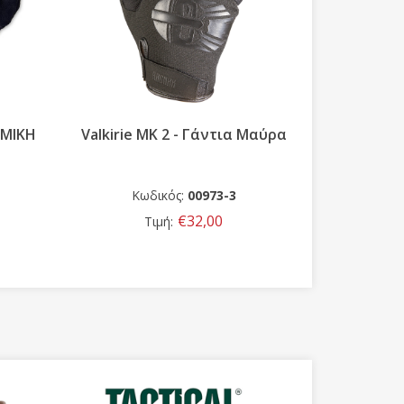
ΕΜΙΚΗ
Valkirie MK 2 - Γάντια Μαύρα
Καπέλο μ
Κωδικός:
00973-3
Κωδ
€32,00
Τιμή: