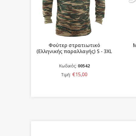
θερμικές
Φούτερ στρατιωτικό
Μ
 πετσέτα
(Ελληνικής παραλλαγής) S - 3XL
2-2
Κωδικός:
00542
€15,00
Τιμή: