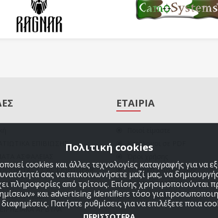
ΔΕΣ
ΕΤΑΙΡΙΑ
κή
Ποιοί είμαστε
ΑΤΙΩΤΙΚΑ ΕΠΙΒΙΩΣΗΣ
Κατάλογοι σε PDF
Πολιτική cookies
ΑΤΑ ΑΣΦΑΛΕΙΑΣ
Όροι χρήσης
ποιεί cookies και άλλες τεχνολογίες καταγραφής για να 
DOOR/TACTICAL LIGHTGEAR
Πολιτική επιστροφών
δυνατότητά σας να επικοινωνήσετε μαζί μας, να δημιουργήσ
NAR RAIDS
Πολιτική cookies
χει πληροφορίες από τρίτους. Επίσης χρησιμοποιούνται 
μίσεων» και advertising identifiers τόσο για προσωποποιη
MANIAN TIGER
ΕΠΙΚΟΙΝΩΝΙΑ
ιαφημίσεις. Πατήστε ρυθμίσεις για να επιλέξετε ποια cook
ΧΕΙΡΗΣΙΑΚΑ ΑΡΒΥΛΑ
ΠΕΡΙΣΣΟΤΕΡΑ