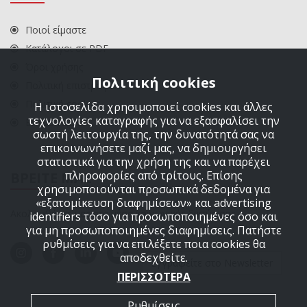
Ποιοί είμαστε
Κατάλογοι σε PDF
Όροι χρήσης
Πολιτική cookies
Πολιτική επιστροφών
Πολιτική cookies
Η ιστοσελίδα χρησιμοποιεί cookies και άλλες
τεχνολογίες καταγραφής για να εξασφαλίσει την
ΕΠΙΚΟΙΝΩΝΙΑ
σωστή λειτουργία της, την δυνατότητά σας να
επικοινωνήσετε μαζί μας, να δημιουργήσει
στατιστικά για την χρήση της και να παρέχει
πληροφορίες από τρίτους. Επίσης
ΒΡΕΙΤΕ ΜΑΣ
χρησιμοποιούνται προσωπικά δεδομένα για
«εξατομίκευση διαφημίσεων» και advertising
Ακολουθήστε μας στα μέσα κοινωνικής δικτύωσης
identifiers τόσο για προσωποποιημένες όσο και
για μη προσωποποιημένες διαφημίσεις. Πατήστε
ρυθμίσεις για να επιλέξετε ποια cookies θα
αποδεχθείτε.
Εγγραφείτε στο Newsletter
ΠΕΡΙΣΣΟΤΕΡΑ
Ρυθμίσεις