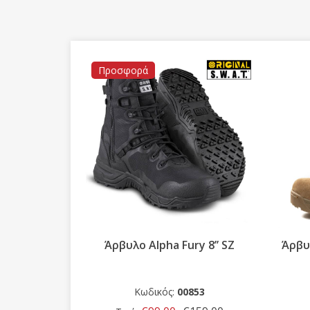
Προσφορά
 γρήγορο
Άρβυλο Alpha Fury 8’’ SZ
Άρβυλ
ρβύλων
43
Κωδικός:
00853