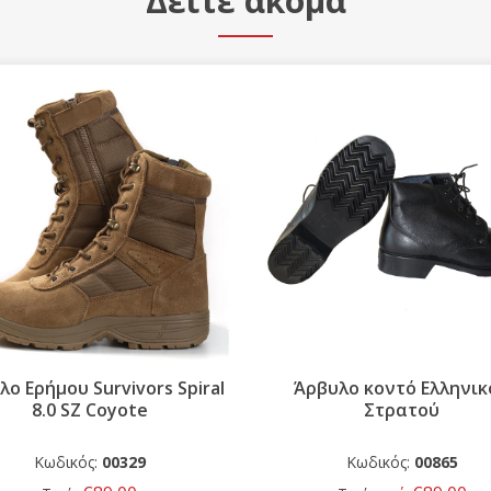
Δείτε ακόμα
ο Ερήμου Survivors Spiral
Άρβυλο κοντό Ελληνικ
8.0 SZ Coyote
Στρατού
Κωδικός:
00329
Κωδικός:
00865