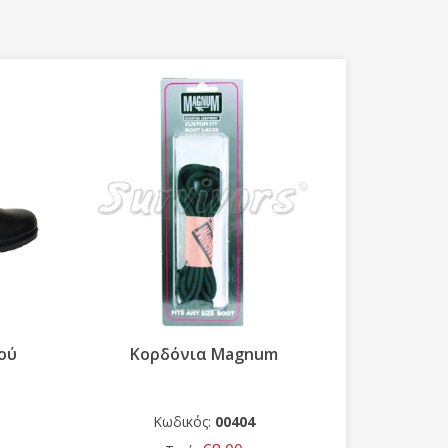
Προσφο
ού
Κορδόνια Magnum
Άρβυλο 
αδιάβροχ
Κωδικός:
00404
Κ