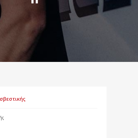
οσβεστικής
ής