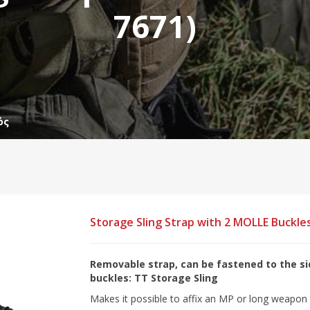
7671)
ός
Storage Sling Strap with 2 MOLLE Buckle
Removable strap, can be fastened to the s
buckles: TT Storage Sling
Makes it possible to affix an MP or long weapon i