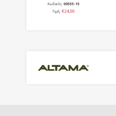
-15
Κωδικός:
0000
0
€190,00
Τιμή: