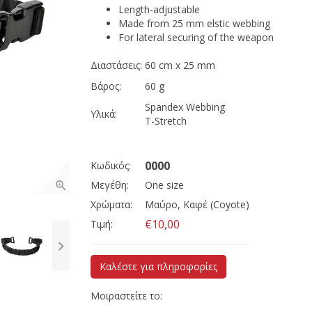
Length-adjustable
Made from 25 mm elstic webbing
For lateral securing of the weapon
Διαστάσεις:
60 cm x 25 mm
Βάρος:
60 g
Spandex Webbing
Υλικά:
T-Stretch
0000
Κωδικός:
Μεγέθη:
One size
Χρώματα:
Μαύρο, Καφέ (Coyote)
€10,00
Τιμή:
Καλέστε για πληροφορίες
Μοιραστείτε το: