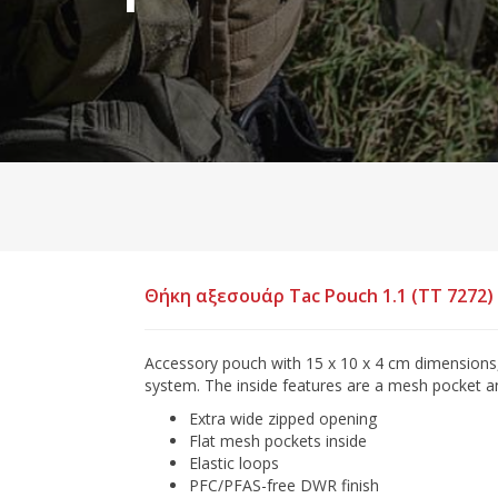
Θήκη αξεσουάρ Tac Pouch 1.1 (TT 7272)
Accessory pouch with 15 x 10 x 4 cm dimensions
system. The inside features are a mesh pocket an
Extra wide zipped opening
Flat mesh pockets inside
Elastic loops
PFC/PFAS-free DWR finish