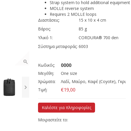
Strap system to hold additional equipment
MOLLE reverse system
Requires 2 MOLLE loops
Διαστάσεις:
15 x 10 x 4 cm
Βάρος:
85 g
Υλικό 1:
CORDURA® 700 den
Σύστημα μεταφοράς:
6003
0000
Κωδικός:
Μεγέθη:
One size
Χρώματα:
Λαδί, Μαύρο, Καφέ (Coyote), Γκρι
€19,00
Τιμή:
Καλέστε για πληροφορίες
Μοιραστείτε το: