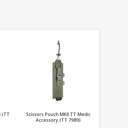
 MKII TT Medic
Cable Manager Set (TT 7764)
(TT 7989)