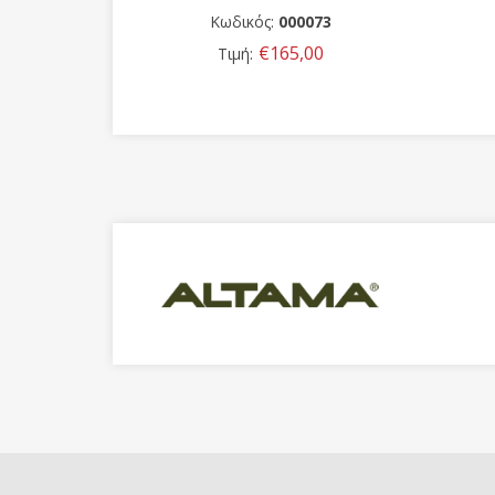
δικός:
000073
Κωδικός:
0000
€165,00
€85,00
μή:
Τιμή: