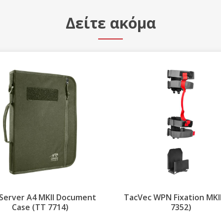
Δείτε ακόμα
TacVec WPN Fixation MKII (TT
Scissors Pouch
7352)
Accessory 