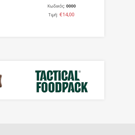
:
0000
Κωδικός:
01801
14,00
€5,00
Τιμή: