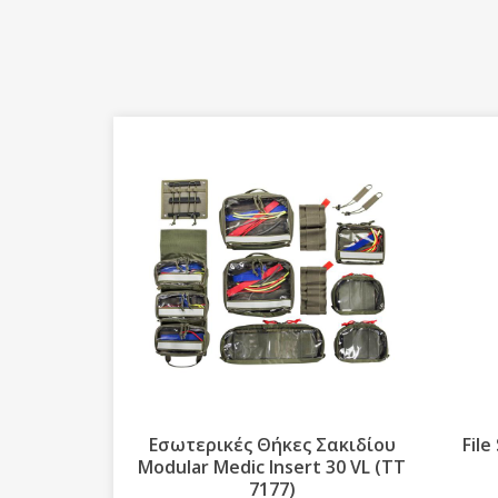
ές Θήκες Σακιδίου
File Server A4 MKII Document
dic Insert 30 VL (ΤΤ
Case (TT 7714)
7177)