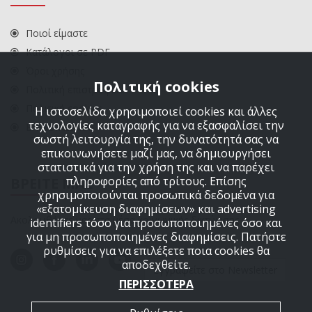
Ποιοί είμαστε
Κατάλογοι σε PDF
Όροι χρήσης
Πολιτική cookies
Πολιτική επιστροφών
Πολιτική cookies
Η ιστοσελίδα χρησιμοποιεί cookies και άλλες
τεχνολογίες καταγραφής για να εξασφαλίσει την
ΕΠΙΚΟΙΝΩΝΙΑ
σωστή λειτουργία της, την δυνατότητά σας να
επικοινωνήσετε μαζί μας, να δημιουργήσει
στατιστικά για την χρήση της και να παρέχει
πληροφορίες από τρίτους. Επίσης
ΒΡΕΙΤΕ ΜΑΣ
χρησιμοποιούνται προσωπικά δεδομένα για
«εξατομίκευση διαφημίσεων» και advertising
Ακολουθήστε μας στα μέσα κοινωνικής δικτύωσης
identifiers τόσο για προσωποποιημένες όσο και
για μη προσωποποιημένες διαφημίσεις. Πατήστε
ρυθμίσεις για να επιλέξετε ποια cookies θα
αποδεχθείτε.
Εγγραφείτε στο Newsletter
ΠΕΡΙΣΣΟΤΕΡΑ