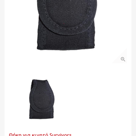
Θήκη για κινητό Survivors