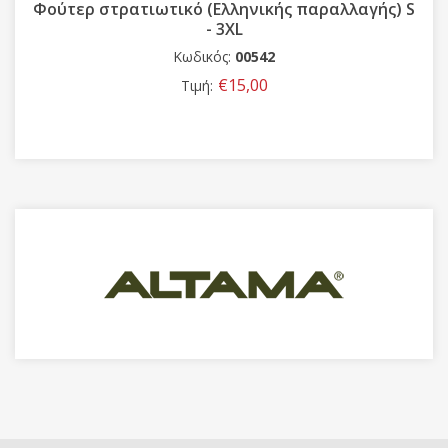
 S
Μπερές Στρατού Μπλε
Κωδικός:
00654-1
€15,00
Τιμή: