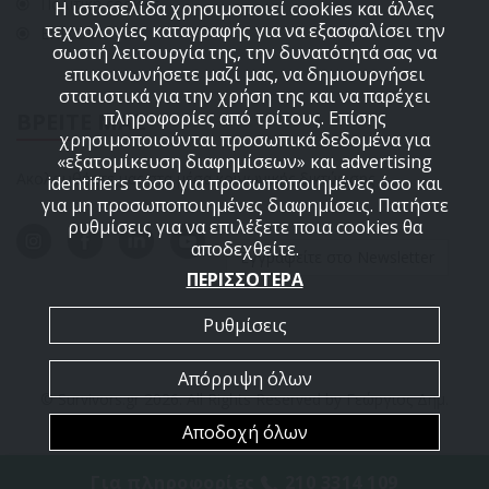
Πολιτική cookies
Η ιστοσελίδα χρησιμοποιεί cookies και άλλες
τεχνολογίες καταγραφής για να εξασφαλίσει την
ΕΠΙΚΟΙΝΩΝΙΑ
σωστή λειτουργία της, την δυνατότητά σας να
επικοινωνήσετε μαζί μας, να δημιουργήσει
στατιστικά για την χρήση της και να παρέχει
πληροφορίες από τρίτους. Επίσης
ΒΡΕΙΤΕ ΜΑΣ
χρησιμοποιούνται προσωπικά δεδομένα για
«εξατομίκευση διαφημίσεων» και advertising
Ακολουθήστε μας στα μέσα κοινωνικής δικτύωσης
identifiers τόσο για προσωποποιημένες όσο και
για μη προσωποποιημένες διαφημίσεις. Πατήστε
ρυθμίσεις για να επιλέξετε ποια cookies θα
αποδεχθείτε.
Εγγραφείτε στο Newsletter
ΠΕΡΙΣΣΟΤΕΡΑ
Ρυθμίσεις
Απόρριψη όλων
© Survivors.gr 2026. All Rights Reserved by Γεώργιος Δημ.
Αποδοχή όλων
ΑΡΜΟΥΤΗΣ Ε.Ε.
Powered by
MayaGraphics
Για πληροφορίες
210 3314 109