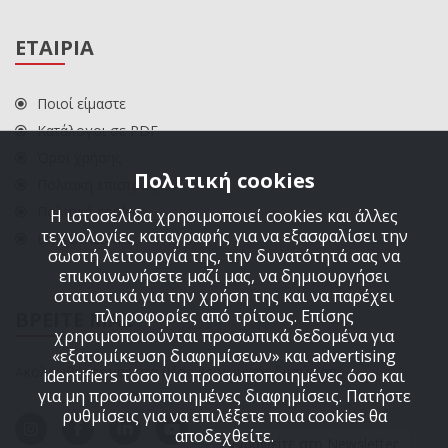
ΕΤΑΙΡΙΑ
Ποιοί είμαστε
Κατάλογοι σε PDF
Όροι χρήσης
Πολιτική cookies
Πολιτική επιστροφών
Πολιτική cookies
Η ιστοσελίδα χρησιμοποιεί cookies και άλλες
τεχνολογίες καταγραφής για να εξασφαλίσει την
ΕΠΙΚΟΙΝΩΝΙΑ
σωστή λειτουργία της, την δυνατότητά σας να
επικοινωνήσετε μαζί μας, να δημιουργήσει
στατιστικά για την χρήση της και να παρέχει
πληροφορίες από τρίτους. Επίσης
ΒΡΕΙΤΕ ΜΑΣ
χρησιμοποιούνται προσωπικά δεδομένα για
«εξατομίκευση διαφημίσεων» και advertising
Ακολουθήστε μας στα μέσα κοινωνικής δικτύωσης
identifiers τόσο για προσωποποιημένες όσο και
για μη προσωποποιημένες διαφημίσεις. Πατήστε
ρυθμίσεις για να επιλέξετε ποια cookies θα
αποδεχθείτε.
Εγγραφείτε στο Newsletter