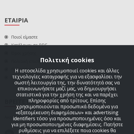
ΕΤΑΙΡΙΑ
Ποιοί είμαστε
Κατάλογοι σε PDF
Όροι χρήσης
Πολιτική cookies
Πολιτική επιστροφών
Πολιτική cookies
Η ιστοσελίδα χρησιμοποιεί cookies και άλλες
τεχνολογίες καταγραφής για να εξασφαλίσει την
ΕΠΙΚΟΙΝΩΝΙΑ
σωστή λειτουργία της, την δυνατότητά σας να
επικοινωνήσετε μαζί μας, να δημιουργήσει
στατιστικά για την χρήση της και να παρέχει
πληροφορίες από τρίτους. Επίσης
ΒΡΕΙΤΕ ΜΑΣ
χρησιμοποιούνται προσωπικά δεδομένα για
«εξατομίκευση διαφημίσεων» και advertising
Ακολουθήστε μας στα μέσα κοινωνικής δικτύωσης
identifiers τόσο για προσωποποιημένες όσο και
για μη προσωποποιημένες διαφημίσεις. Πατήστε
ρυθμίσεις για να επιλέξετε ποια cookies θα