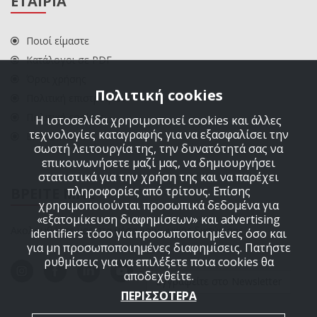
ΕΤΑΙΡΙΑ
Ποιοί είμαστε
Κατάλογοι σε PDF
Όροι χρήσης
Πολιτική cookies
Πολιτική επιστροφών
Πολιτική cookies
Η ιστοσελίδα χρησιμοποιεί cookies και άλλες
τεχνολογίες καταγραφής για να εξασφαλίσει την
ΕΠΙΚΟΙΝΩΝΙΑ
σωστή λειτουργία της, την δυνατότητά σας να
επικοινωνήσετε μαζί μας, να δημιουργήσει
στατιστικά για την χρήση της και να παρέχει
πληροφορίες από τρίτους. Επίσης
ΒΡΕΙΤΕ ΜΑΣ
χρησιμοποιούνται προσωπικά δεδομένα για
«εξατομίκευση διαφημίσεων» και advertising
Ακολουθήστε μας στα μέσα κοινωνικής δικτύωσης
identifiers τόσο για προσωποποιημένες όσο και
για μη προσωποποιημένες διαφημίσεις. Πατήστε
ρυθμίσεις για να επιλέξετε ποια cookies θα
αποδεχθείτε.
Εγγραφείτε στο Newsletter
ΠΕΡΙΣΣΟΤΕΡΑ