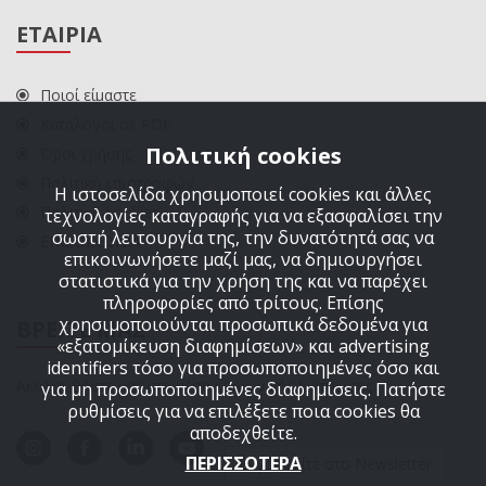
ΕΤΑΙΡΙΑ
Ποιοί είμαστε
Κατάλογοι σε PDF
Πολιτική cookies
Όροι χρήσης
Πολιτική επιστροφών
Η ιστοσελίδα χρησιμοποιεί cookies και άλλες
Πολιτική cookies
τεχνολογίες καταγραφής για να εξασφαλίσει την
σωστή λειτουργία της, την δυνατότητά σας να
ΕΠΙΚΟΙΝΩΝΙΑ
επικοινωνήσετε μαζί μας, να δημιουργήσει
στατιστικά για την χρήση της και να παρέχει
πληροφορίες από τρίτους. Επίσης
χρησιμοποιούνται προσωπικά δεδομένα για
ΒΡΕΙΤΕ ΜΑΣ
«εξατομίκευση διαφημίσεων» και advertising
identifiers τόσο για προσωποποιημένες όσο και
Ακολουθήστε μας στα μέσα κοινωνικής δικτύωσης
για μη προσωποποιημένες διαφημίσεις. Πατήστε
ρυθμίσεις για να επιλέξετε ποια cookies θα
αποδεχθείτε.
ΠΕΡΙΣΣΟΤΕΡΑ
Εγγραφείτε στο Newsletter