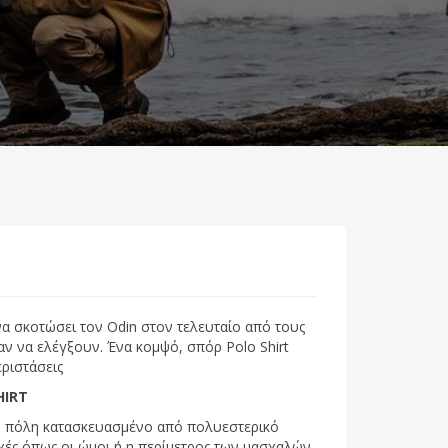
 να σκοτώσει τον Odin στον τελευταίο από τους
ν να ελέγξουν. Ένα κομψό, σπόρ Polo Shirt
περιστάσεις
HIRT
ην πόλη κατασκευασμένο από πολυεστερικό
χές όπως οι ώμοι ή η περίμετρος των μασχαλών