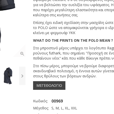
για να βελτιώσει την ευελιξία του υφάσματος. Η
που παρέχει μεγαλύτερη ελαστικότητα και επιτ
καλύτερα στις κινήσεις σας.
Επίσης έχει ειδική σχεδίαση στην μασχάλη ώστε
το POLO ώστε να απομακρύνεται γρήγορα ο ιδρώ
κλείνει με φερμουάρ YKK
WHAT DO THE PRINTS ON THE POLO MEAN 
Στο μπροστινό μέρος υπάρχει το λογότυπο Ragn
ρούνους futhark, που σημαίνει "Προσοχή σε έν
πεθαίνουν νέοι" κάτι που κάθε Βίκινγκ πρέπει ν
Στο πίσω μέρος, μπορούμε να βρούμε διαφορετι
σκανδιναβικό πολιτισμό, η έννοια αυτών γίνεται
στους θρύλους των βόρειων ανδρών.
ΜΕΓΕΘΟΛΟΓΙΟ
00969
Κωδικός:
Μέγεθος:
S, M, L, XL, XXL