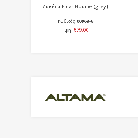
ie (grey)
FLOKI TIER2
8-6
Κωδικός:
00995
0
€165,00
Τιμή: