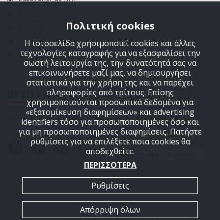
Κατάλογοι σε PDF
Όροι χρήσης
Πολιτική cookies
Πολιτική επιστροφών
Πολιτική cookies
Η ιστοσελίδα χρησιμοποιεί cookies και άλλες
τεχνολογίες καταγραφής για να εξασφαλίσει την
ΕΠΙΚΟΙΝΩΝΙΑ
σωστή λειτουργία της, την δυνατότητά σας να
επικοινωνήσετε μαζί μας, να δημιουργήσει
στατιστικά για την χρήση της και να παρέχει
πληροφορίες από τρίτους. Επίσης
ΒΡΕΙΤΕ ΜΑΣ
χρησιμοποιούνται προσωπικά δεδομένα για
«εξατομίκευση διαφημίσεων» και advertising
Ακολουθήστε μας στα μέσα κοινωνικής δικτύωσης
identifiers τόσο για προσωποποιημένες όσο και
για μη προσωποποιημένες διαφημίσεις. Πατήστε
ρυθμίσεις για να επιλέξετε ποια cookies θα
αποδεχθείτε.
Εγγραφείτε στο Newsletter
ΠΕΡΙΣΣΟΤΕΡΑ
Ρυθμίσεις
Απόρριψη όλων
© Survivors.gr 2026. All Rights Reserved by Γεώργιος Δημ.