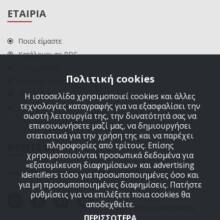
ΕΤΑΙΡΙΑ
Ποιοί είμαστε
Κατάλογοι σε PDF
Όροι χρήσης
Πολιτική cookies
Πολιτική επιστροφών
Πολιτική cookies
Η ιστοσελίδα χρησιμοποιεί cookies και άλλες
τεχνολογίες καταγραφής για να εξασφαλίσει την
ΕΠΙΚΟΙΝΩΝΙΑ
σωστή λειτουργία της, την δυνατότητά σας να
επικοινωνήσετε μαζί μας, να δημιουργήσει
στατιστικά για την χρήση της και να παρέχει
πληροφορίες από τρίτους. Επίσης
ΒΡΕΙΤΕ ΜΑΣ
χρησιμοποιούνται προσωπικά δεδομένα για
«εξατομίκευση διαφημίσεων» και advertising
Ακολουθήστε μας στα μέσα κοινωνικής δικτύωσης
identifiers τόσο για προσωποποιημένες όσο και
για μη προσωποποιημένες διαφημίσεις. Πατήστε
ρυθμίσεις για να επιλέξετε ποια cookies θα
αποδεχθείτε.
Εγγραφείτε στο Newsletter
ΠΕΡΙΣΣΟΤΕΡΑ