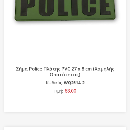
 27 x 8 cm (Χαμηλής
Σήματα 3D αστυνομίας μπρά
τας)
με Velcro
2514-2
Κωδικός:
00338
,00
€6,00
Τιμή: