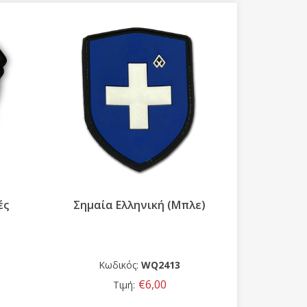
ές
Σημαία Ελληνική (Μπλε)
Σήμα
Αρχιφύ
Υπάλλ
Χαμη
Κωδικός:
WQ2413
Κω
€6,00
Τιμή: