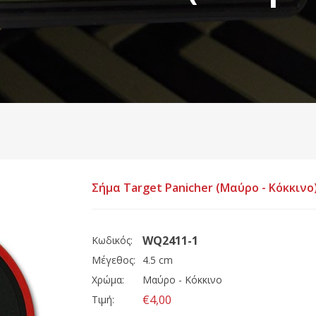
Σήμα Target Panicher (Μαύρο - Κόκκινο
WQ2411-1
Κωδικός:
Μέγεθος:
4.5 cm
Χρώμα:
Μαύρο - Κόκκινο
€4,00
Τιμή: