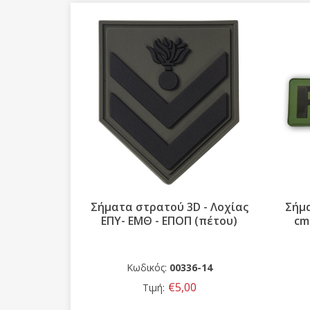
h (Μαύρο -
Σήματα στρατού 3D - Λοχίας
Σήμα
ΕΠΥ- ΕΜΘ - ΕΠΟΠ (πέτου)
cm
07
Κωδικός:
00336-14
€5,00
Τιμή: