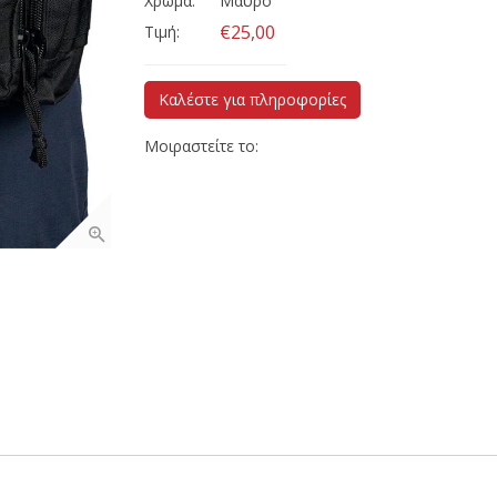
Χρώμα:
Μαύρο
€25,00
Τιμή:
Καλέστε για πληροφορίες
Μοιραστείτε το: