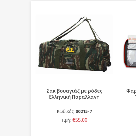
ας Λευκό
Σακ βουαγιάζ με ρόδες
Φαρ
Ελληνική Παραλλαγή
-16
Κωδικός:
00215-7
,00
€55,00
Τιμή: