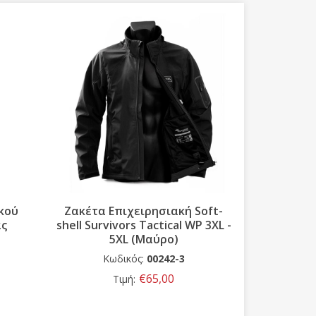
κού
Ζακέτα Eπιχειρησιακή Soft-
Βερμούδα
ας
shell Survivors Tactical WP 3XL -
5XL (Mαύρο)
Κωδικός:
00242-3
Κω
€65,00
Τιμή: