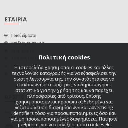
ΕΤΑΙΡΙΑ
Ποιοί είμαστε
Κατάλογοι σε PDF
Όροι χρήσης
Πολιτική cookies
Πολιτική επιστροφών
Πολιτική cookies
Η ιστοσελίδα χρησιμοποιεί cookies και άλλες
τεχνολογίες καταγραφής για να εξασφαλίσει την
ΕΠΙΚΟΙΝΩΝΙΑ
σωστή λειτουργία της, την δυνατότητά σας να
επικοινωνήσετε μαζί μας, να δημιουργήσει
στατιστικά για την χρήση της και να παρέχει
πληροφορίες από τρίτους. Επίσης
ΒΡΕΙΤΕ ΜΑΣ
χρησιμοποιούνται προσωπικά δεδομένα για
«εξατομίκευση διαφημίσεων» και advertising
Ακολουθήστε μας στα μέσα κοινωνικής δικτύωσης
identifiers τόσο για προσωποποιημένες όσο και
για μη προσωποποιημένες διαφημίσεις. Πατήστε
ρυθμίσεις για να επιλέξετε ποια cookies θα