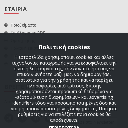
ΕΤΑΙΡΙΑ
Ποιοί είμαστε
Κατάλογοι σε PDF
Όροι χρήσης
Πολιτική cookies
Πολιτική επιστροφών
Πολιτική cookies
Η ιστοσελίδα χρησιμοποιεί cookies και άλλες
τεχνολογίες καταγραφής για να εξασφαλίσει την
ΕΠΙΚΟΙΝΩΝΙΑ
σωστή λειτουργία της, την δυνατότητά σας να
επικοινωνήσετε μαζί μας, να δημιουργήσει
στατιστικά για την χρήση της και να παρέχει
πληροφορίες από τρίτους. Επίσης
ΒΡΕΙΤΕ ΜΑΣ
χρησιμοποιούνται προσωπικά δεδομένα για
«εξατομίκευση διαφημίσεων» και advertising
Ακολουθήστε μας στα μέσα κοινωνικής δικτύωσης
identifiers τόσο για προσωποποιημένες όσο και
για μη προσωποποιημένες διαφημίσεις. Πατήστε
ρυθμίσεις για να επιλέξετε ποια cookies θα
αποδεχθείτε.
Εγγραφείτε στο Newsletter